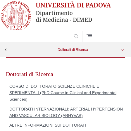
SEARCH
Dottorati di Ricerca
Skip
PhD Course in Clinical and Experimental Sciences
Apri menu
to
Dottorati di Ricerca
content
PhD Program in Arterial Hypertension and Vascular Biology AHRYVAB
CORSO DI DOTTORATO SCIENZE CLINICHE E
SPERIMENTALI (PhD Course in Clinical and Experimental
Sciences)
DOTTORATI INTERNAZIONALI: ARTERIAL HYPERTENSION
AND VASCULAR BIOLOGY (ARHYVAB)
ALTRE INFORMAZIONI SUI DOTTORATI