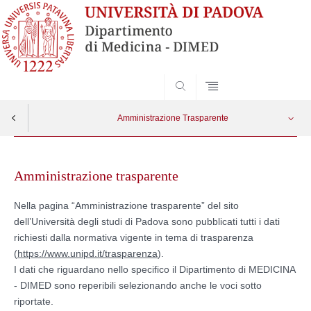
SEARCH
Amministrazione Trasparente
Skip
DISPOSIZIONI GENERALI
Apri menu
to
Amministrazione trasparente
content
ORGANIZZAZIONE
Nella pagina “Amministrazione trasparente” del sito
dell’Università degli studi di Padova sono pubblicati tutti i dati
CONSULENTI E COLLABORATORI
richiesti dalla normativa vigente in tema di trasparenza
(
https://www.unipd.it/trasparenza
).
PERSONALE
I dati che riguardano nello specifico il Dipartimento di MEDICINA
- DIMED sono reperibili selezionando anche le voci sotto
riportate.
BANDI DI CONCORSO