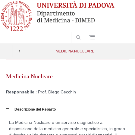
SEARCH
MEDICINA NUCLEARE
Skip
to
Medicina Nucleare
content
Responsabile
:
Prof. Diego Cecchin
Descrizione del Reparto
La Medicina Nucleare è un servizio diagnostico a
disposizione della medicina generale e specialistica, in grado
di fornire valide risposte a numerosi quesiti diagnostici. Il