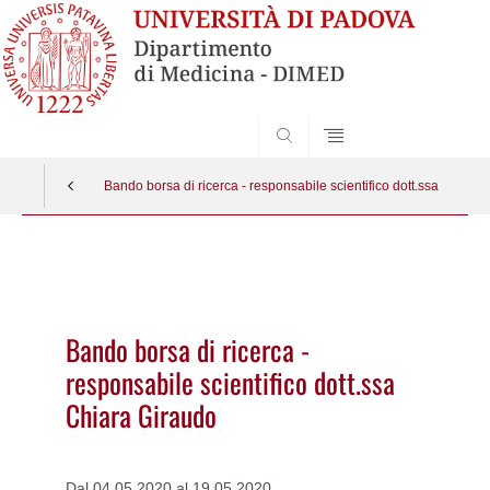
SEARCH
Bando borsa di ricerca - responsabile scientifico dott.ssa Chiara
Vai
al
contenuto
Bando borsa di ricerca -
responsabile scientifico dott.ssa
Chiara Giraudo
Dal 04.05.2020 al 19.05.2020