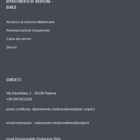
DIPARTIMENTO DI MEDICINA -
DIMED
Accesso al sistema bibliotecario
Amministrazione trasparente
Carta dei servizi
Servizi
CONTATTI
Via Giustiniani, 2 - 35128 Padova
+39 049 8212261
posta certificata: dipartimento.medicinadimed@pec.unipd.it
email webmaster : webmaster.medicinadimed@unipd.it
email Responsabile Redazione Web