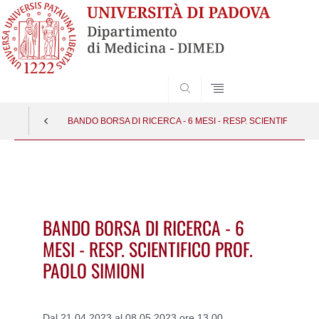
SEARCH
BANDO BORSA DI RICERCA - 6 MESI - RESP. SCIENTIFICO PR
Vai
al
contenuto
BANDO BORSA DI RICERCA - 6
MESI - RESP. SCIENTIFICO PROF.
PAOLO SIMIONI
Dal 21.04.2023 al 08.05.2023 ore 13.00