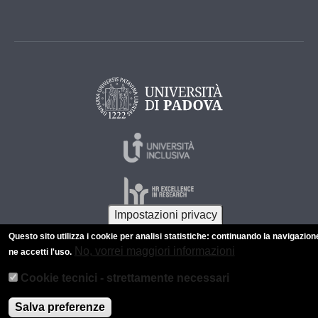
Impostazioni privacy
Questo sito utilizza i cookie per analisi statistiche: continuando la navigazion
No, vorrei maggiori informazioni
ne accetti l'uso.
© 2026 Università di Padova - Tutti i diritti riservati
P.I. 00742430283 C.F. 80006480281
Cookie tecnici - strettamente necessari
Informazioni su questo sito
Privacy policy
Salva preferenze