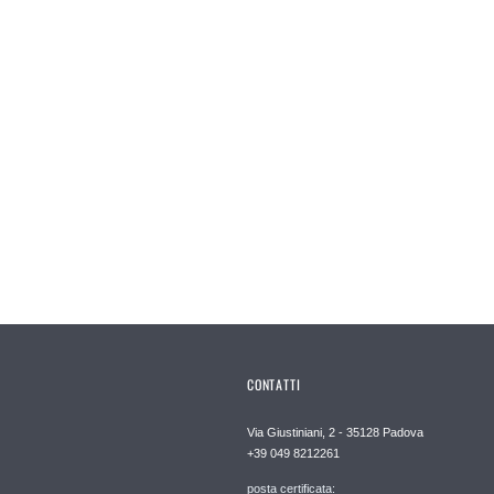
CONTATTI
Via Giustiniani, 2 - 35128 Padova
+39 049 8212261
posta certificata: