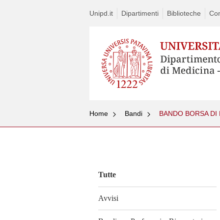
Unipd.it
Dipartimenti
Biblioteche
Con
Home
Bandi
BANDO BORSA DI R
Vai
al
contenuto
Tutte
Avvisi