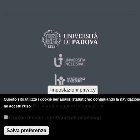
Impostazioni privacy
Questo sito utilizza i cookie per analisi statistiche: continuando la navigazion
No, vorrei maggiori informazioni
ne accetti l'uso.
© 2026 Università di Padova - Tutti i diritti riservati
P.I. 00742430283 C.F. 80006480281
Cookie tecnici - strettamente necessari
Informazioni su questo sito
Privacy policy
Salva preferenze