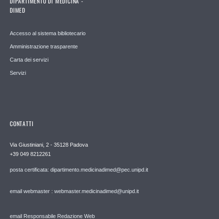
DIPARTIMENTO DI MEDICINA -
DIMED
Accesso al sistema bibliotecario
Amministrazione trasparente
Carta dei servizi
Servizi
CONTATTI
Via Giustiniani, 2 - 35128 Padova
+39 049 8212261
posta certificata: dipartimento.medicinadimed@pec.unipd.it
email webmaster : webmaster.medicinadimed@unipd.it
email Responsabile Redazione Web