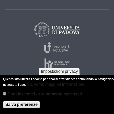
Impostazioni privacy
Questo sito utilizza i cookie per analisi statistiche: continuando la navigazion
No, vorrei maggiori informazioni
ne accetti l'uso.
© 2026 Università di Padova - Tutti i diritti riservati
P.I. 00742430283 C.F. 80006480281
Cookie tecnici - strettamente necessari
Informazioni su questo sito
Privacy policy
Salva preferenze