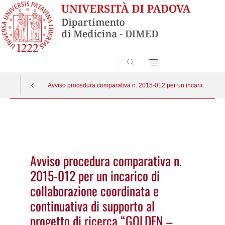
SEARCH
Avviso procedura comparativa n. 2015-012 per un incarico di col
Vai
al
contenuto
Avviso procedura comparativa n.
2015-012 per un incarico di
collaborazione coordinata e
continuativa di supporto al
progetto di ricerca “GOLDEN –