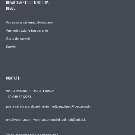
DIPARTIMENTO DI MEDICINA -
DIMED
Accesso al sistema bibliotecario
Amministrazione trasparente
Carta dei servizi
Servizi
CONTATTI
Via Giustiniani, 2 - 35128 Padova
+39 049 8212261
posta certificata: dipartimento.medicinadimed@pec.unipd.it
email webmaster : webmaster.medicinadimed@unipd.it
email Responsabile Redazione Web