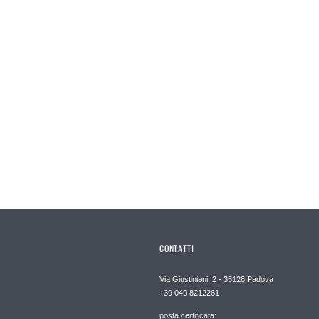
CONTATTI
Via Giustiniani, 2 - 35128 Padova
+39 049 8212261
posta certificata: