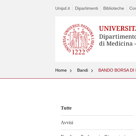
Unipd.it
Dipartimenti
Biblioteche
Con
Home
Bandi
BANDO BORSA DI 
Vai
al
contenuto
Tutte
Avvisi