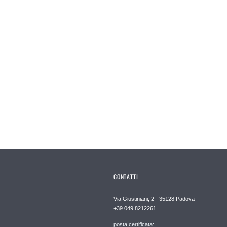
CONTATTI
Via Giustiniani, 2 - 35128 Padova
+39 049 8212261
posta certificata: