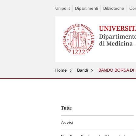
Unipd.it
Dipartimenti
Biblioteche
Con
Home
Bandi
BANDO BORSA DI 
Vai
al
contenuto
Tutte
Avvisi