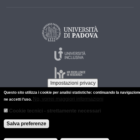
Impostazioni privacy
Questo sito utilizza i cookie per analisi statistiche: continuando la navigazion
No, vorrei maggiori informazioni
ne accetti l'uso.
© 2026 Università di Padova - Tutti i diritti riservati
P.I. 00742430283 C.F. 80006480281
Cookie tecnici - strettamente necessari
Informazioni su questo sito
Privacy policy
Salva preferenze