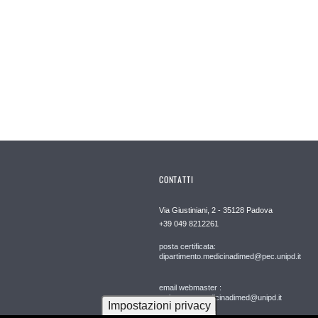
CONTATTI
Via Giustiniani, 2 - 35128 Padova
+39 049 8212261
posta certificata:
dipartimento.medicinadimed@pec.unipd.it
email webmaster :
webmaster.medicinadimed@unipd.it
Impostazioni privacy