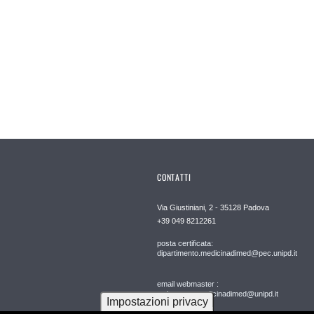
CONTATTI
Via Giustiniani, 2 - 35128 Padova
+39 049 8212261
posta certificata:
dipartimento.medicinadimed@pec.unipd.it
email webmaster :
webmaster.medicinadimed@unipd.it
Impostazioni privacy